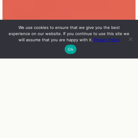
We use cookies to ensure that we give you the best
experience on our website. If you continue to use this site we
will assume that you are happy with it.
Privacy Policy
Ok
INFO
VIERAAT
OHJELMA
ENGLISH
NÄYTTELYT
Vuoden 2026 näyttelyt julkaistaan lähempänä