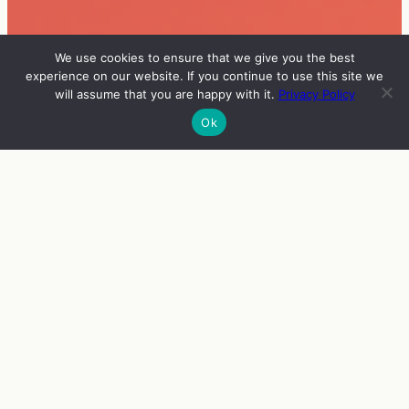
We use cookies to ensure that we give you the best
experience on our website. If you continue to use this site we
will assume that you are happy with it.
Privacy Policy
Ok
INFO
VIERAAT
OHJELMA
ENGLISH
SARJAKUVIA PIMEÄLTÄ PUOLELTA
Alexandros Kyparissis, Haltijakäpälä ja Rikkisu
09.09.
–
29.09.