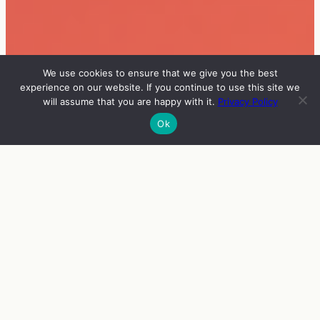
We use cookies to ensure that we give you the best
experience on our website. If you continue to use this site we
will assume that you are happy with it.
Privacy Policy
Ok
INFO
VIERAAT
OHJELMA
ENGLISH
YHTEISMYYNTIPÖYTÄ ZINE FEST 2026
Edellisistä vuosista innostuneina järjestämme tänäkin vuonna
yhteismyyntipöydän,